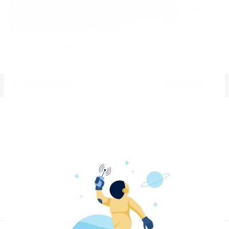
Содержит полный и сбалансированный состав
аминокислот, включая все незаменимые (валин, лейцин,
изолейцин, лезин, метионин, треонин, триптофан,
фенилананин, аргинин, гистидин)
Не является лекарством !
Предыдущий
Следующий
Описание
Отзывы
Назад