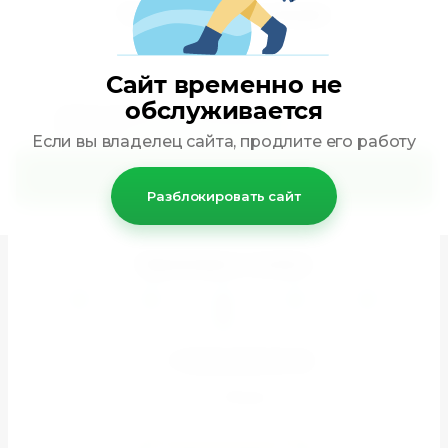
Подпишись на акции
Сайт временно не
обслуживается
Подписываясь, вы соглашаетесь на
обработку
персональных данных
*
Если вы владелец сайта, продлите его работу
Подписаться
Разблокировать сайт
Принимаем к оплате
+7 (964) 528-69-80
г. Москва